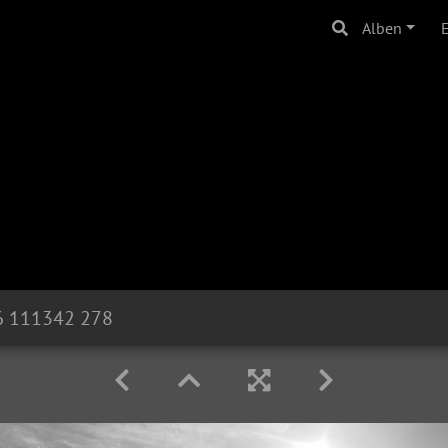
Alben
6 111342 278